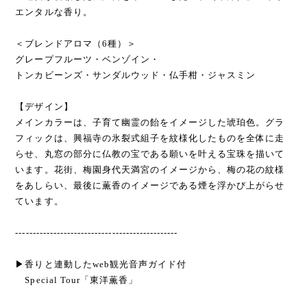
エンタルな香り。
＜ブレンドアロマ（6種）＞
グレープフルーツ・ベンゾイン・
トンカビーンズ・サンダルウッド・仏手柑・ジャスミン
【デザイン】
メインカラーは、子育て幽霊の飴をイメージした琥珀色。グラ
フィックは、興福寺の氷裂式組子を紋様化したものを全体に走
らせ、丸窓の部分に仏教の宝である願いを叶える宝珠を描いて
います。花街、梅園身代天満宮のイメージから、梅の花の紋様
をあしらい、最後に薫香のイメージである煙を浮かび上がらせ
ています。
-----------------------------------------------
▶︎香りと連動したweb観光音声ガイド付
Special Tour「東洋薫香」