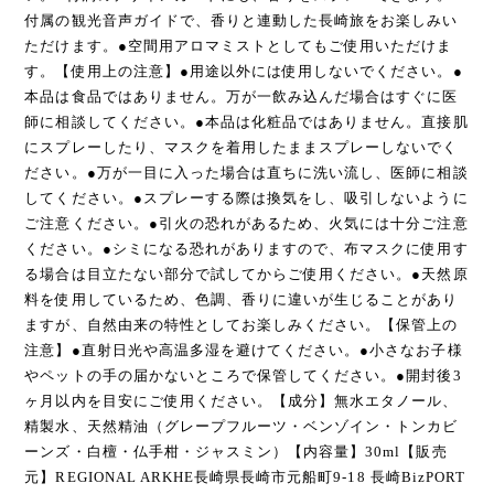
付属の観光音声ガイドで、香りと連動した長崎旅をお楽しみい
ただけます。●空間用アロマミストとしてもご使用いただけま
す。【使用上の注意】●用途以外には使用しないでください。●
本品は食品ではありません。万が一飲み込んだ場合はすぐに医
師に相談してください。●本品は化粧品ではありません。直接肌
にスプレーしたり、マスクを着用したままスプレーしないでく
ださい。●万が一目に入った場合は直ちに洗い流し、医師に相談
してください。●スプレーする際は換気をし、吸引しないように
ご注意ください。●引火の恐れがあるため、火気には十分ご注意
ください。●シミになる恐れがありますので、布マスクに使用す
る場合は目立たない部分で試してからご使用ください。●天然原
料を使用しているため、色調、香りに違いが生じることがあり
ますが、自然由来の特性としてお楽しみください。【保管上の
注意】●直射日光や高温多湿を避けてください。●小さなお子様
やペットの手の届かないところで保管してください。●開封後3
ヶ月以内を目安にご使用ください。【成分】無水エタノール、
精製水、天然精油（グレープフルーツ・ベンゾイン・トンカビ
ーンズ・白檀・仏手柑・ジャスミン）【内容量】30ml【販売
元】REGIONAL ARKHE長崎県長崎市元船町9-18 長崎BizPORT