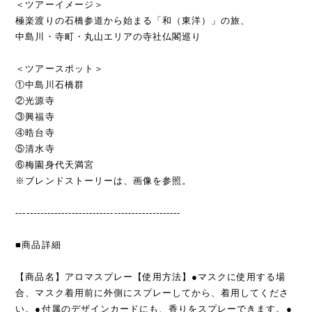
＜ツアーイメージ＞
極楽渡りの石橋参道から始まる「和（東洋）」の旅、
中島川・寺町・丸山エリアの寺社仏閣巡り
＜ツアースポット＞
①中島川石橋群
②光源寺
③興福寺
④晧台寺
⑤清水寺
⑥梅園身代天満宮
※ブレンドストーリーは、画像を参照。
-----------------------------------------------
■商品詳細
【商品名】アロマスプレー【使用方法】●マスクに使用する場
合、マスク着用前に外側にスプレーしてから、着用してくださ
い。●付属のデザインカードにも、香りをスプレーできます。●