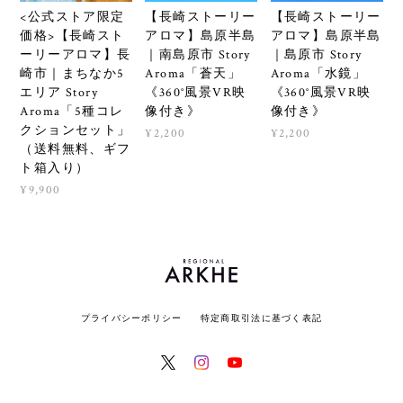
<公式ストア限定
【長崎ストーリー
【長崎ストーリー
価格>【長崎スト
アロマ】島原半島
アロマ】島原半島
ーリーアロマ】長
｜南島原市 Story
｜島原市 Story
崎市｜まちなか5
Aroma「蒼天」
Aroma「水鏡」
エリア Story
《360°風景VR映
《360°風景VR映
Aroma「5種コレ
像付き》
像付き》
クションセット」
¥2,200
¥2,200
（送料無料、ギフ
ト箱入り）
¥9,900
プライバシーポリシー
特定商取引法に基づく表記