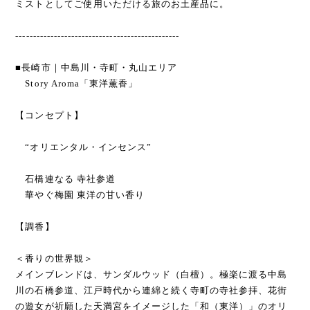
ミストとしてご使用いただける旅のお土産品に。
-----------------------------------------------
■長崎市｜中島川・寺町・丸山エリア
Story Aroma「東洋薫香」
【コンセプト】
“オリエンタル・インセンス”
石橋連なる 寺社参道
華やぐ梅園 東洋の甘い香り
【調香】
＜香りの世界観＞
メインブレンドは、サンダルウッド（白檀）。極楽に渡る中島
川の石橋参道、江戸時代から連綿と続く寺町の寺社参拝、花街
の遊女が祈願した天満宮をイメージした「和（東洋）」のオリ